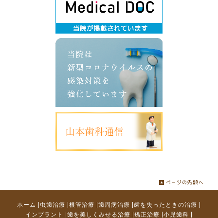
|
|
|
|
|
ホーム
虫歯治療
根管治療
歯周病治療
歯を失ったときの治療
|
|
|
|
インプラント
歯を美しくみせる治療
矯正治療
小児歯科