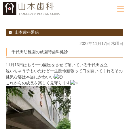
山本歯科通信
2022年11月17日 木曜日
千代田幼稚園の就園時歯科健診
11月16日はもう一つ園医をさせて頂いている千代田区立…
泣いちゃう子もいたけど一生懸命頑張って口を開いてくれるその
健気な姿は本当にかわいい
これからの成長を楽しく見守ります