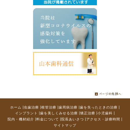
|
|
|
|
|
ホーム
虫歯治療
根管治療
歯周病治療
歯を失ったときの治療
|
|
|
|
インプラント
歯を美しくみせる治療
矯正治療
小児歯科
|
|
|
|
院内・機材紹介
料金について
院長あいさつ
アクセス・診療時間
サイトマップ