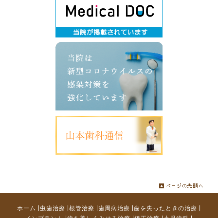
|
|
|
|
|
ホーム
虫歯治療
根管治療
歯周病治療
歯を失ったときの治療