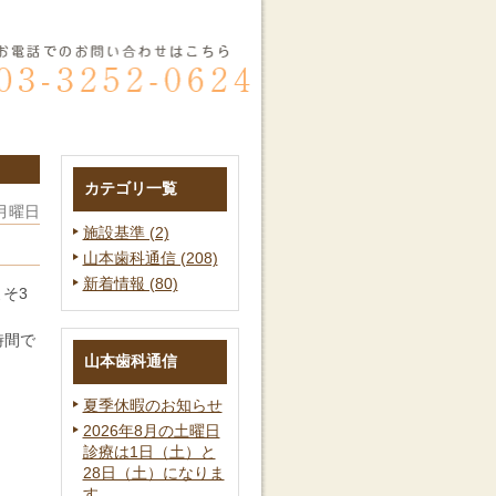
カテゴリ一覧
 月曜日
施設基準 (2)
山本歯科通信 (208)
新着情報 (80)
よそ3
時間で
山本歯科通信
夏季休暇のお知らせ
2026年8月の土曜日
診療は1日（土）と
28日（土）になりま
す。